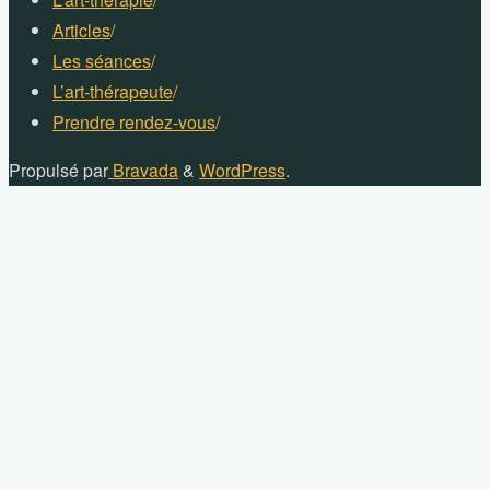
Articles
/
Les séances
/
L’art-thérapeute
/
Prendre rendez-vous
/
Propulsé par
Bravada
&
WordPress
.