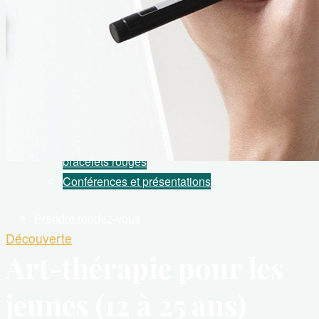
Comment gérer au mieux le stress de la rentrée ?
Les séances
L’art-thérapeute
Podcast Capitaine Soleil // Série TV Les
bracelets rouges
Conférences et présentations
Prendre rendez-vous
Découverte
Art-thérapie pour les
jeunes (12 à 25 ans)