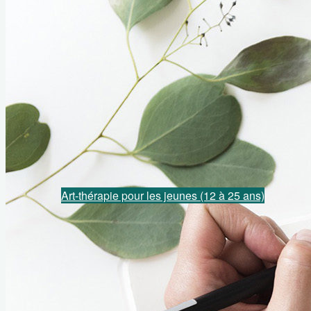
Art-thérapie à Montréal Florine Rogé
Accompagnement par les arts et la créativité
Accueil
L’art-thérapie
Art-thérapie pour les enfants (dès 5 ans)
Art-thérapie pour les jeunes (12 à 25 ans)
Les bienfaits de l’art-thérapie chez l’adulte
Articles
Ton rapport aux émotions
5 astuces anti-déprime hivernale