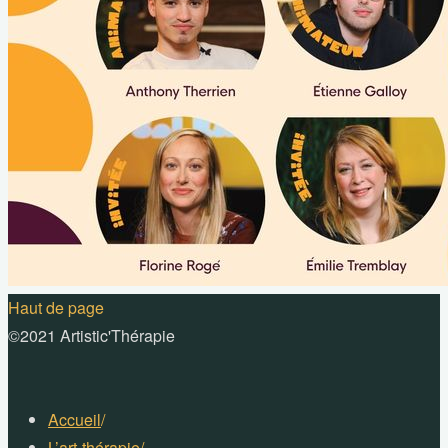
Haut de page
©2021 Artistic'Thérapie
Accueil
/
L’art-thérapie
/