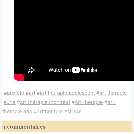
#
anxiété
#
art
#
art therapie adolescent
#
art therapie
jeune
#
art thérapie montréal
#
Art-thérapie
#
art-
thérapie ado
#
arttherapie
#
stress
4 commentaires